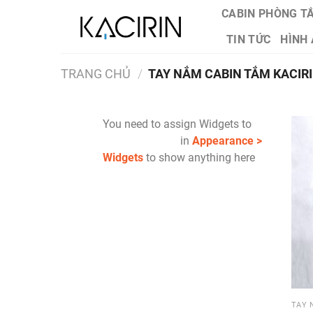
Skip
CABIN PHÒNG TẮ
to
TIN TỨC
HÌNH 
content
TRANG CHỦ
/
TAY NẮM CABIN TẮM KACIR
You need to assign Widgets to
"Shop Sidebar"
in
Appearance >
Widgets
to show anything here
TAY 