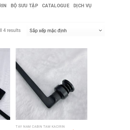
RIN
BỘ SƯU TẬP
CATALOGUE
DỊCH VỤ
l 4 results
TAY NẮM CABIN TẮM KACIRIN