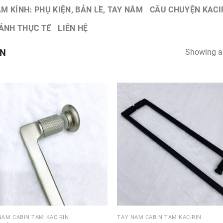
M KÍNH: PHỤ KIỆN, BẢN LỀ, TAY NẮM
CÂU CHUYỆN KACI
ẢNH THỰC TẾ
LIÊN HỆ
IN
Showing al
NẮM CABIN TẮM KACIRIN
TAY NẮM CABIN TẮM KACIRIN