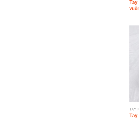
Tay
vuô
TAY 
Tay