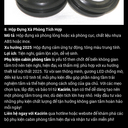
8. Hộp Đựng Xà Phòng Tích Hợp
Mô tả
: Hộp đựng xà phòng lỏng hoặc xà phòng cục, chất liệu nhựa
ABS hoặc inox.
Xu hướng 2025
: Hộp đựng cảm ứng tự động, tông màu trung tính.
Lợi ích
: Tiện nghi, giảm lộn xộn, dễ vệ sinh.
Phụ kiện cabin phòng tắm
là yếu tố then chốt để biến không gian
tắm trở nên tiện nghi, hiện đại, và thẩm mỹ, phù hợp với xu hướng
thiết kế nội thất 2025. Từ vòi sen thông minh, gương LED chống mờ,
đến kệ lưu trữ tinh tế, mỗi phụ kiện đều góp phần nâng tầm trải
nghiệm tắm và thể hiện phong cách sống của gia chủ. Với các mẹo
chọn lựa, lắp đặt, và bảo trì từ
Kacirin
, bạn có thể dễ dàng tạo nên
một phòng tắm trong mơ, dù diện tích lớn hay nhỏ. Hãy đầu tư vào
những phụ kiện chất lượng để tận hưởng không gian tắm hoàn hảo
mỗi ngày!
Liên hệ ngay với Kacirin
qua hotline hoặc website để khám phá các
bộ phụ kiện cabin phòng tắm hiện đại và nhận tư vấn miễn phí!