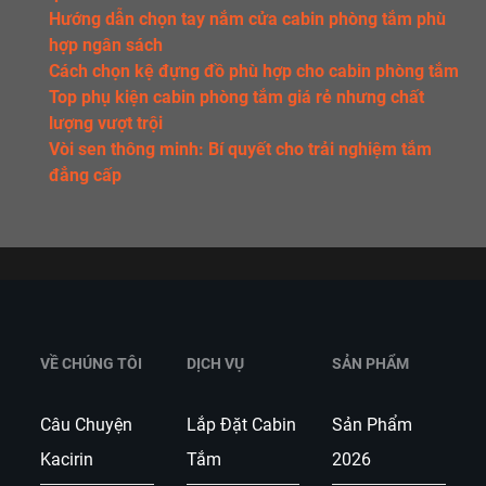
Hướng dẫn chọn tay nắm cửa cabin phòng tắm phù
hợp ngân sách
Cách chọn kệ đựng đồ phù hợp cho cabin phòng tắm
Top phụ kiện cabin phòng tắm giá rẻ nhưng chất
lượng vượt trội
Vòi sen thông minh: Bí quyết cho trải nghiệm tắm
đẳng cấp
VỀ CHÚNG TÔI
DỊCH VỤ
SẢN PHẨM
Câu Chuyện
Lắp Đặt Cabin
Sản Phẩm
Kacirin
Tắm
2026