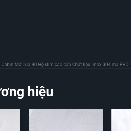
 Cabin Mở Lùa 90 Hệ slim cao cấp Chất liệu: inox 304 mạ PVD
ơng hiệu