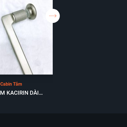
 Cabin Tắm
Tay Nắm Cabin Tắm
M KACIRIN DÀI
TAY NẮM KACIRIN DÁNG
 BỘ VUÔNG 90 ĐỘ
THẲNG DÀI 1M