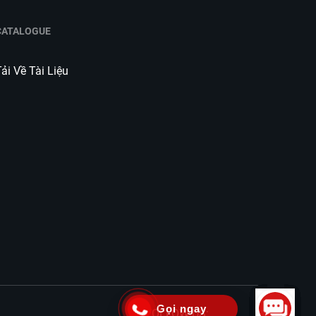
CATALOGUE
ải Về Tài Liệu
Gọi ngay
FOLLOW US: