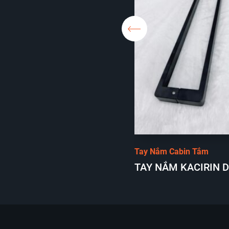
T Cabin Tắm Kính Kacirin
ABIN MỞ QUAY 1 CÁNH
Tay Nắm Cabin Tắm
TAY NẮM KACIRIN 
VUÔNG