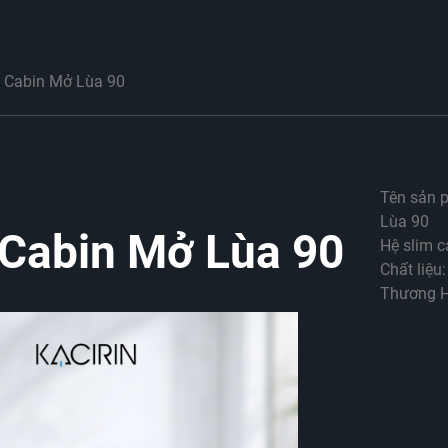
 Cabin Mở Lùa 90
Tên sản 
Lùa 90
Cabin Mở Lùa 90
Hệ slim c
Chất liệu
Thương H