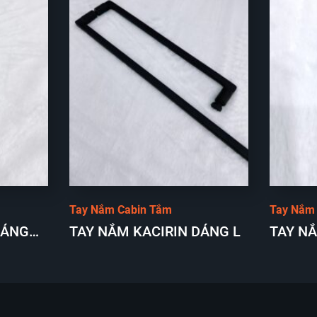
Tay Nắm Cabin Tắm
Tay Nắm
DÁNG
TAY NẮM KACIRIN DÁNG L
TAY NẮ
500MM