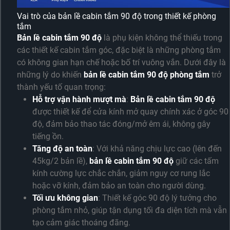
Vai trò của bản lề cabin tắm 90 độ trong thiết kế phòng
tắm
Bản lề cabin tắm 90 độ
là phụ kiện không thể thiếu trong
các thiết kế cabin tắm góc, đặc biệt là những phòng tắm
có không gian hạn chế hoặc bố trí vuông vắn. Dưới đây là
những lý do khiến
bản lề cabin tắm 90 độ phòng tắm
trở
thành yếu tố quan trọng:
Hỗ trợ vận hành mượt mà
:
Bản lề cabin tắm 90 độ
được thiết kế để cửa kính mở quay chính xác ở góc 90
độ, đảm bảo thao tác đóng/mở êm ái, không gây
tiếng ồn.
Tăng độ an toàn
: Với khả năng chịu lực cao (lên đến
45kg/2 bản lề),
bản lề cabin tắm 90 độ
giữ các tấm
kính cường lực chắc chắn, giảm nguy cơ rung lắc
hoặc vỡ kính, đảm bảo an toàn cho người dùng.
Tối ưu không gian
: Thiết kế góc 90 độ lý tưởng cho
phòng tắm nhỏ, giúp tận dụng tối đa diện tích mà vẫn
tạo cảm giác thoáng đãng.