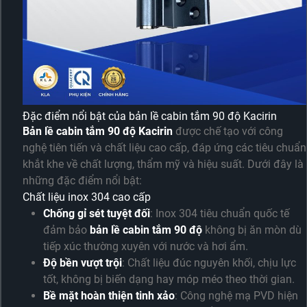
Đặc điểm nổi bật của bản lề cabin tắm 90 độ Kacirin
Bản lề cabin tắm 90 độ Kacirin
được chế tạo với công
nghệ tiên tiến và chất liệu cao cấp, đáp ứng các tiêu chuẩn
khắt khe về chất lượng, thẩm mỹ và hiệu suất. Dưới đây là
những đặc điểm nổi bật:
Chất liệu inox 304 cao cấp
Chống gỉ sét tuyệt đối
: Inox 304 tiêu chuẩn quốc tế
đảm bảo
bản lề cabin tắm 90 độ
không bị ăn mòn dù
tiếp xúc thường xuyên với nước và hơi ẩm.
Độ bền vượt trội
: Chất liệu đúc nguyên khối, chịu lực
tốt, không bị biến dạng hay móp méo theo thời gian.
Bề mặt hoàn thiện tinh xảo
: Công nghệ mạ PVD hiện