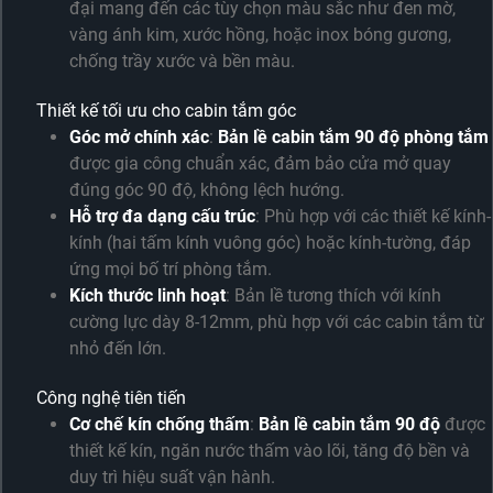
đại mang đến các tùy chọn màu sắc như đen mờ,
vàng ánh kim, xước hồng, hoặc inox bóng gương,
chống trầy xước và bền màu.
Thiết kế tối ưu cho cabin tắm góc
Góc mở chính xác
:
Bản lề cabin tắm 90 độ phòng tắm
được gia công chuẩn xác, đảm bảo cửa mở quay
đúng góc 90 độ, không lệch hướng.
Hỗ trợ đa dạng cấu trúc
: Phù hợp với các thiết kế kính-
kính (hai tấm kính vuông góc) hoặc kính-tường, đáp
ứng mọi bố trí phòng tắm.
Kích thước linh hoạt
: Bản lề tương thích với kính
cường lực dày 8-12mm, phù hợp với các cabin tắm từ
nhỏ đến lớn.
Công nghệ tiên tiến
Cơ chế kín chống thấm
:
Bản lề cabin tắm 90 độ
được
thiết kế kín, ngăn nước thấm vào lõi, tăng độ bền và
duy trì hiệu suất vận hành.