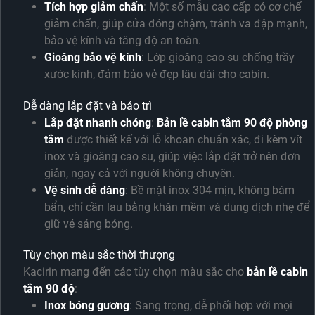
Tích hợp giảm chấn
: Một số mẫu cao cấp có cơ chế
giảm chấn, giúp cửa đóng chậm, tránh va đập mạnh,
bảo vệ kính và tăng độ an toàn.
Gioăng bảo vệ kính
: Lớp gioăng cao su chống trầy
xước kính, đảm bảo vẻ đẹp lâu dài cho cabin.
Dễ dàng lắp đặt và bảo trì
Lắp đặt nhanh chóng
:
Bản lề cabin tắm 90 độ phòng
tắm
được thiết kế với lỗ khoan chuẩn xác, đi kèm vít
inox và gioăng cao su, giúp việc lắp đặt trở nên đơn
giản, ngay cả với người không chuyên.
Vệ sinh dễ dàng
: Bề mặt inox 304 mịn, không bám
bẩn, chỉ cần lau bằng khăn mềm và dung dịch nhẹ để
giữ vẻ sáng bóng.
Tùy chọn màu sắc thời thượng
Kacirin mang đến các tùy chọn màu sắc cho
bản lề cabin
tắm 90 độ
:
Inox bóng gương
: Sang trọng, dễ phối hợp với mọi