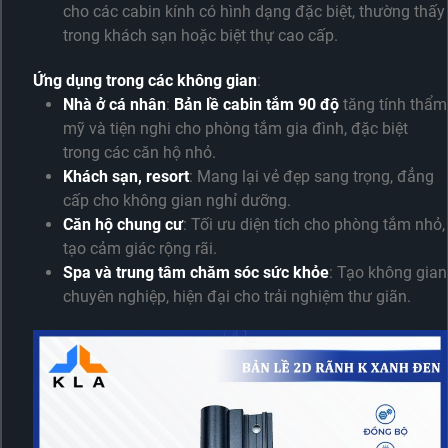
cho các cabin kính có hình dạng đặc biệt, thường thấy
trong khách sạn hoặc biệt thự cao cấp.
Ứng dụng trong các không gian
:
Nhà ở cá nhân
:
Bản lề cabin tắm 90 độ
tăng tính thẩm
mỹ và tiện nghi cho phòng tắm gia đình, đặc biệt
trong các căn hộ nhỏ.
Khách sạn, resort
: Mang lại vẻ đẹp sang trọng, đẳng
cấp cho không gian nghỉ dưỡng.
Căn hộ chung cư
: Tối ưu diện tích cho phòng tắm nhỏ,
tạo cảm giác rộng rãi.
Spa và trung tâm chăm sóc sức khỏe
: Tạo không gian
chuyên nghiệp, hiện đại cho trải nghiệm thư giãn.