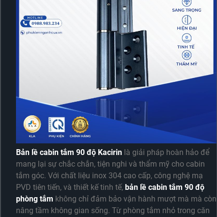
Bản lề cabin tắm 90 độ Kacirin
là giải pháp hoàn hảo để
mang lại sự chắc chắn, tiện nghi và thẩm mỹ cho cabin
tắm góc. Với chất liệu inox 304 cao cấp, công nghệ mạ
PVD tiên tiến, và thiết kế tinh tế,
bản lề cabin tắm 90 độ
phòng tắm
không chỉ đảm bảo vận hành mượt mà mà còn
nâng tầm không gian sống. Từ phòng tắm nhỏ trong căn