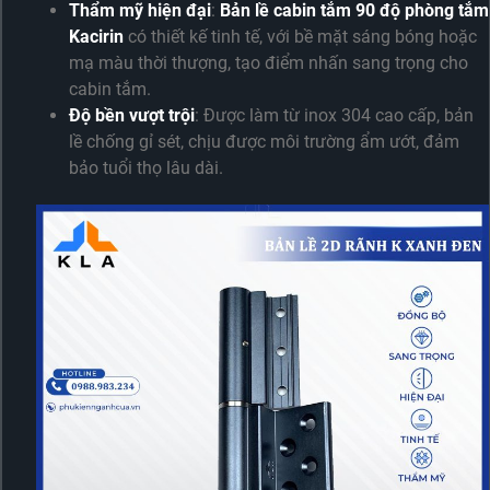
Thẩm mỹ hiện đại
:
Bản lề cabin tắm 90 độ phòng tắm
Kacirin
có thiết kế tinh tế, với bề mặt sáng bóng hoặc
mạ màu thời thượng, tạo điểm nhấn sang trọng cho
cabin tắm.
Độ bền vượt trội
: Được làm từ inox 304 cao cấp, bản
lề chống gỉ sét, chịu được môi trường ẩm ướt, đảm
bảo tuổi thọ lâu dài.