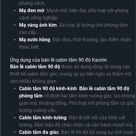
phong cách.
Mạ đen mờ
: Mạnh mẽ, hiện đại, phù hợp với phong
cách công nghiệp.
Mạ vàng ánh kim
: Xa hoa, lý tưởng cho phòng tắm
cao cấp.
Mạ xước hồng
: Độc đáo, thời thượng, tạo điểm nhấn
khác biệt.
Ứng dụng của bản lề cabin tắm 90 độ Kacirin
Bản lề cabin tắm 90 độ
được sử dụng rộng rãi trong các
thiết kế cabin tắm góc, mang lại sự tiện nghi và thẩm mỹ
cho nhiều không gian:
Cabin tắm 90 độ kính-kính
:
Bản lề cabin tắm 90 độ
phòng tắm
cố định hai tấm kính vuông góc, tạo không
gian mở, thoáng đãng. Phù hợp với phòng tắm có góc
tường vuông vắn.
Cabin tắm kính-tường
: Bản lề kết nối cửa kính với
tường, đảm bảo độ chắc chắn và vận hành mượt mà.
Cabin tắm đa giác
: Bản lề 90 độ bổ sung sự linh hoạt